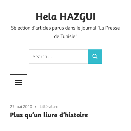
Skip
to
Hela HAZGUI
content
Sélection d'articles parus dans le journal "La Presse
de Tunisie"
Search
Search
for:
27 mai 2010
Littérature
Plus qu’un livre d’histoire