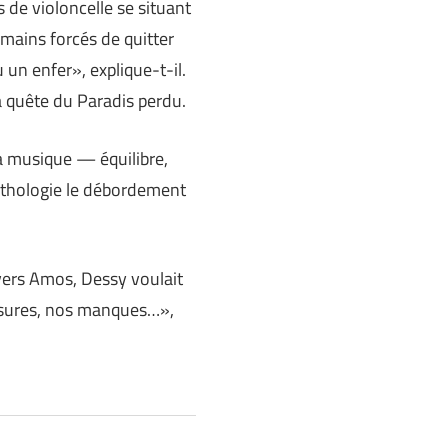
s de violoncelle se situant
mains forcés de quitter
 un enfer», explique-t-il.
a quête du Paradis perdu.
a musique — équilibre,
ythologie le débordement
ravers Amos, Dessy voulait
lessures, nos manques…»,