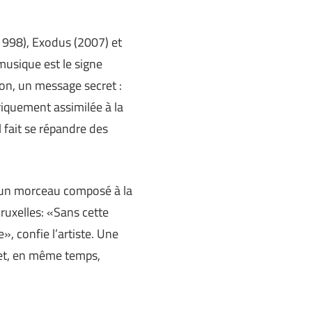
1998), Exodus (2007) et
 musique est le signe
ion, un message secret :
riquement assimilée à la
l fait se répandre des
h, un morceau composé à la
ruxelles: «Sans cette
», confie l’artiste. Une
s et, en même temps,