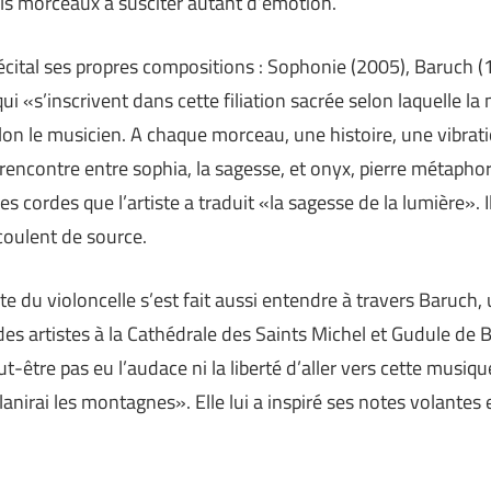
uls morceaux à susciter autant d’émotion.
écital ses propres compositions : Sophonie (2005), Baruch (
i «s’inscrivent dans cette filiation sacrée selon laquelle la
elon le musicien. A chaque morceau, une histoire, une vibrat
rencontre entre sophia, la sagesse, et onyx, pierre métapho
les cordes que l’artiste a traduit «la sagesse de la lumière». I
 coulent de source.
te du violoncelle s’est fait aussi entendre à travers Baruc
 artistes à la Cathédrale des Saints Michel et Gudule de B
-être pas eu l’audace ni la liberté d’aller vers cette musique
planirai les montagnes». Elle lui a inspiré ses notes volante