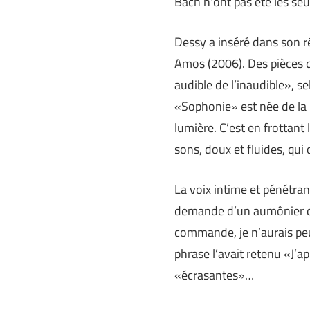
Bach n’ont pas été les se
Dessy a inséré dans son r
Amos (2006). Des pièces qu
audible de l’inaudible», s
«Sophonie» est née de la 
lumière. C’est en frottant 
sons, doux et fluides, qui
La voix intime et pénétran
demande d’un aumônier des
commande, je n’aurais peut
phrase l’avait retenu «J’a
«écrasantes»…