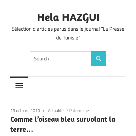
Skip
to
Hela HAZGUI
content
Sélection d'articles parus dans le journal "La Presse
de Tunisie"
Search
Search
for:
19 octobre 2010
Actualités
/
Patrimoine
Comme l’oiseau bleu survolant la
terre…