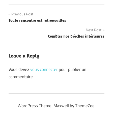
Navigation
Previous Post
Toute rencontre est retrouvailles
de
Next Post
l’article
Combler nos brèches intérieures
Leave a Reply
Vous devez
vous connecter
pour publier un
commentaire.
WordPress Theme: Maxwell by ThemeZee.